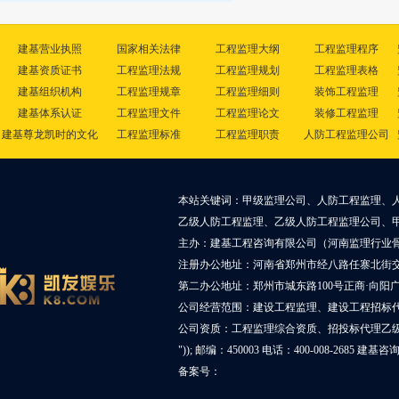
建基营业执照
国家相关法律
工程监理大纲
工程监理程序
建基资质证书
工程监理法规
工程监理规划
工程监理表格
建基组织机构
工程监理规章
工程监理细则
装饰工程监理
建基体系认证
工程监理文件
工程监理论文
装修工程监理
建基尊龙凯时的文化
工程监理标准
工程监理职责
人防工程监理公司
本站关键词：甲级监理公司、人防工程监理、
乙级人防工程监理、乙级人防工程监理公司、
主办：建基工程咨询有限公司（河南监理行业
注册办公地址：河南省郑州市经八路任寨北街交叉
第二办公地址：郑州市城东路100号正商·向阳广
公司经营范围：建设工程监理、建设工程招标
公司资质：工程监理综合资质、招投标代理乙
")); 邮编：450003 电话：400-008-2685 建基
备案号：