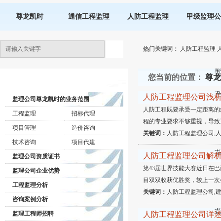
尊龙凯时
通信工程监理
人防工程监理
甲级监理公
热门关键词：
人防工程监理
您当前的位置：
尊龙
监理公司动态
人防工程监理公司浅
监理公司尊龙凯时的业务范围
人防工程既要承受一定距离的
工程监理
招标代理
程的专业要求不够重视，导致
项目管理
造价咨询
关键词：
人防工程监理公司,
技术咨询
项目代建
人防工程监理公司解
监理公司资质证书
第43届世界技能大赛近日在
监理公司企业优势
目双双收获优胜奖，较上一次
工程监理分析
关键词：
人防工程监理公司,建
咨询案例分析
监理工程师招聘
人防工程监理公司详