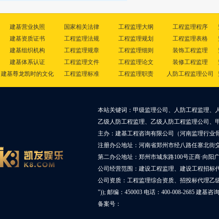
建基营业执照
国家相关法律
工程监理大纲
工程监理程序
建基资质证书
工程监理法规
工程监理规划
工程监理表格
建基组织机构
工程监理规章
工程监理细则
装饰工程监理
建基体系认证
工程监理文件
工程监理论文
装修工程监理
建基尊龙凯时的文化
工程监理标准
工程监理职责
人防工程监理公司
本站关键词：甲级监理公司、人防工程监理、
乙级人防工程监理、乙级人防工程监理公司、
主办：建基工程咨询有限公司（河南监理行业
注册办公地址：河南省郑州市经八路任寨北街交叉
第二办公地址：郑州市城东路100号正商·向阳广
公司经营范围：建设工程监理、建设工程招标
公司资质：工程监理综合资质、招投标代理乙
")); 邮编：450003 电话：400-008-2685 建基
备案号：