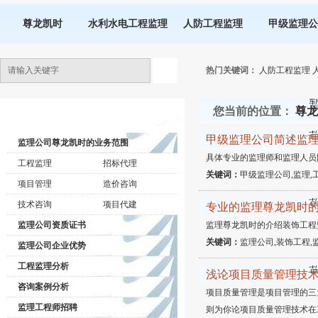
尊龙凯时
水利水电工程监理
人防工程监理
甲级监理公
热门关键词：
人防工程监理
您当前的位置：
尊龙
监理公司动态
甲级监理公司简述监
监理公司尊龙凯时的业务范围
具体专业的监理师和监理人员
工程监理
招标代理
关键词：
甲级监理公司,监理,
项目管理
造价咨询
技术咨询
项目代建
专业的监理尊龙凯时
监理公司资质证书
监理尊龙凯时的介绍装饰工程
关键词：
监理公司,装饰工程,
监理公司企业优势
工程监理分析
浅论项目质量管理技
咨询案例分析
项目质量管理是项目管理的三
监理工程师招聘
则为你论项目质量管理技术在