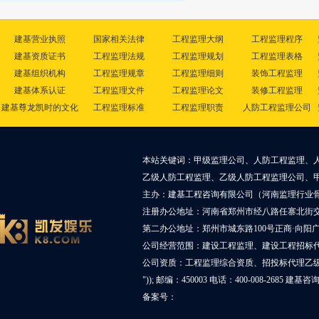
建基营业执照
国家相关法律
工程监理大纲
工程监理程序
建基资质证书
工程监理法规
工程监理规划
工程监理表格
建基组织机构
工程监理规章
工程监理细则
装饰工程监理
建基体系认证
工程监理文件
工程监理论文
装修工程监理
建基尊龙凯时的文化
工程监理标准
工程监理职责
人防工程监理公司
本站关键词：甲级监理公司、人防工程监理、
乙级人防工程监理、乙级人防工程监理公司、
主办：建基工程咨询有限公司（河南监理行业
注册办公地址：河南省郑州市经八路任寨北街交叉
第二办公地址：郑州市城东路100号正商·向阳广
公司经营范围：建设工程监理、建设工程招标
公司资质：工程监理综合资质、招投标代理乙
")); 邮编：450003 电话：400-008-2685 建基
备案号：