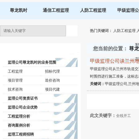
尊龙凯时
通信工程监理
人防工程监理
甲级监理公
热门关键词：
人防工程监理
您当前的位置：
尊龙
监理公司动态
甲级监理公司谈兰州地
监理公司尊龙凯时的业务范围
甲级监理公司从兰州市轨道交
工程监理
招标代理
时围挡进行施工准备，这标志
项目管理
造价咨询
关键词：
甲级监理公司,兰州地
技术咨询
项目代建
监理公司资质证书
监理公司企业优势
此文关键字：
全线开工
工程监理分析
咨询案例分析
监理工程师招聘