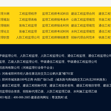
监理大纲
工程监理程序
监理工程师考试科目
建设工程监理合同
建筑工程
监理规划
工程监理表格
监理工程师报考条件
公路工程监理规范
市政工程
监理细则
装饰工程监理
监理工程师报名时间
建设工程监理规范
通信工程
监理论文
装修工程监理
监理工程师考试时间
水利工程监理规范
通信工程
监理职责
人防工程监理公司
监理工程师继续教育
招标代理合同范本
铁路工程
甲级监理公司、人防工程监理、人防工程监理公司、通信工程监理、通信工程监理公
监理、乙级人防工程监理公司、甲级通信工程监理、甲级通信工程监理公司
程咨询有限公司（河南监理行业骨干企业）
：河南省郑州市经八路任寨北街交叉口云鹤大厦7楼701室
郑州市城东路100号正商·向阳广场15a层（城东路与商城路交叉口向北200米路东）
：建设工程监理、建设工程招标代理、建设工程造价咨询、建设工程项目管理、建设
程监理综合资质、招投标代理乙级、人防工程监理乙级、水利施工监理乙级
0003 电话：400-008-2685 建基咨询网址：
尊龙凯时
或