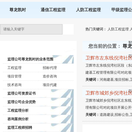
尊龙凯时
通信工程监理
人防工程监理
甲级监理公
热门关键词：
人防工程监理
您当前的位置：
尊龙
监理公司动态
卫辉市左东线倪湾社
监理公司尊龙凯时的业务范围
卫辉市左东线倪湾社区段（东
工程监理
招标代理
建基工程管理有限公司对此项
项目管理
造价咨询
关键词：
河南建基,项目招标,
技术咨询
项目代建
卫辉市城郊乡倪湾社
监理公司资质证书
卫辉市城郊乡倪湾社区左东线
监理公司企业优势
理有限公司对此项目开展公开
工程监理分析
关键词：
道路建设,招标公告,
咨询案例分析
监理工程师招聘