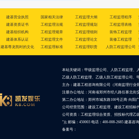
建基营业执照
国家相关法律
工程监理大纲
工程监理程序
建基资质证书
工程监理法规
工程监理规划
工程监理表格
建基组织机构
工程监理规章
工程监理细则
装饰工程监理
建基体系认证
工程监理文件
工程监理论文
装修工程监理
建基尊龙凯时的文化
工程监理标准
工程监理职责
人防工程监理公司
本站关键词：甲级监理公司、人防工程监理、
乙级人防工程监理、乙级人防工程监理公司、
主办：建基工程咨询有限公司（河南监理行业
注册办公地址：河南省郑州市经八路任寨北街交叉
第二办公地址：郑州市城东路100号正商·向阳广
公司经营范围：建设工程监理、建设工程招标
公司资质：工程监理综合资质、招投标代理乙
")); 邮编：450003 电话：400-008-2685 建基
备案号：