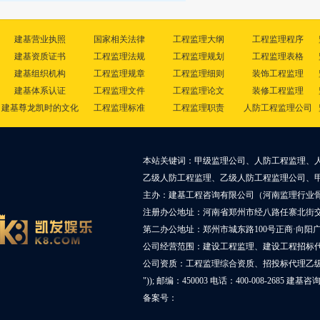
建基营业执照
国家相关法律
工程监理大纲
工程监理程序
建基资质证书
工程监理法规
工程监理规划
工程监理表格
建基组织机构
工程监理规章
工程监理细则
装饰工程监理
建基体系认证
工程监理文件
工程监理论文
装修工程监理
建基尊龙凯时的文化
工程监理标准
工程监理职责
人防工程监理公司
本站关键词：甲级监理公司、人防工程监理、
乙级人防工程监理、乙级人防工程监理公司、
主办：建基工程咨询有限公司（河南监理行业
注册办公地址：河南省郑州市经八路任寨北街交叉
第二办公地址：郑州市城东路100号正商·向阳广
公司经营范围：建设工程监理、建设工程招标
公司资质：工程监理综合资质、招投标代理乙
")); 邮编：450003 电话：400-008-2685 建基
备案号：