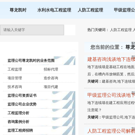
尊龙凯时
水利水电工程监理
人防工程监理
甲级监理公
热门关键词：
人防工程监理
您当前的位置：
尊龙
监理公司动态
建基咨询浅谈地下连
监理公司尊龙凯时的业务范围
地下连续墙是基础工程在地面
工程监理
招标代理
后，在槽内吊放钢筋笼，然后
项目管理
造价咨询
关键词：
建基咨询,地下连续墙
技术咨询
项目代建
甲级监理公司浅谈地
监理公司资质证书
地下连续墙在建工程应用过程
监理公司企业优势
注意呢？
工程监理分析
关键词：
甲级监理公司,地下连
咨询案例分析
监理工程师招聘
人防工程监理公司解