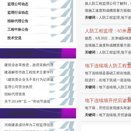
据人防工程监理公司了解到，
监理公司动态
墙施工速度和成槽质量方面都
监理行业动态
关键词：
人防工程监理,地下连
招标代理公告
工程中标公告
人防工程监理：65米
技术交流
据悉，9月20日，京津城际
连墙施工速度和成槽质量方面
关键词：
人防工程监理,地下连
热门文章排行
建筑业改革推进，政府采购代理
地下连续墙人防工程
建基解答市政工程技术主要学什
地下连续墙是基础工程在地面
《建筑类企业无不良行为记录诚
段进行，在地下筑成一道连续
监理公司营业执照
关键词：
地下连续墙,人防工程
招标代理资质
地下连续墙开挖后渗
关于2014年“五.一”劳动节放假
地下墙，开挖后发现接头有渗
推荐文章排行
关键词：
地下连续墙,开挖渗漏
河南建基成功举办工程监理信息