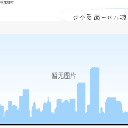
尊龙凯时
地下连续墙-尊龙凯时