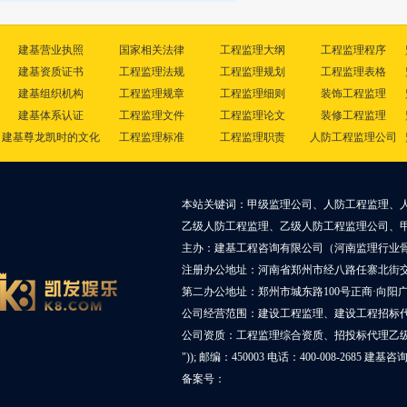
建基营业执照
国家相关法律
工程监理大纲
工程监理程序
建基资质证书
工程监理法规
工程监理规划
工程监理表格
建基组织机构
工程监理规章
工程监理细则
装饰工程监理
建基体系认证
工程监理文件
工程监理论文
装修工程监理
建基尊龙凯时的文化
工程监理标准
工程监理职责
人防工程监理公司
本站关键词：甲级监理公司、人防工程监理、
乙级人防工程监理、乙级人防工程监理公司、
主办：建基工程咨询有限公司（河南监理行业
注册办公地址：河南省郑州市经八路任寨北街交叉
第二办公地址：郑州市城东路100号正商·向阳广
公司经营范围：建设工程监理、建设工程招标
公司资质：工程监理综合资质、招投标代理乙
")); 邮编：450003 电话：400-008-2685 建基
备案号：