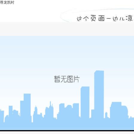
尊龙凯时
外墙交工-尊龙凯时