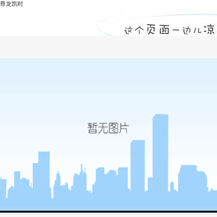
尊龙凯时
导墙-尊龙凯时