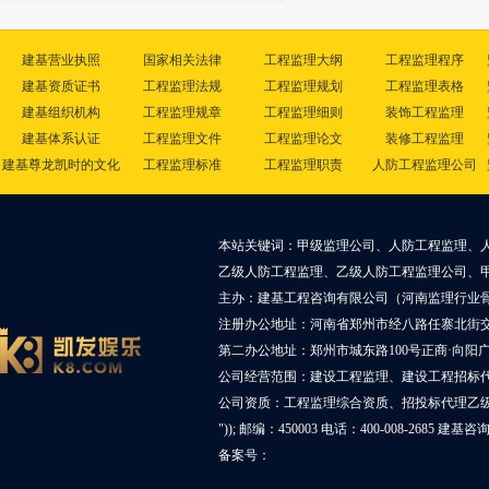
建基营业执照
国家相关法律
工程监理大纲
工程监理程序
建基资质证书
工程监理法规
工程监理规划
工程监理表格
建基组织机构
工程监理规章
工程监理细则
装饰工程监理
建基体系认证
工程监理文件
工程监理论文
装修工程监理
建基尊龙凯时的文化
工程监理标准
工程监理职责
人防工程监理公司
本站关键词：甲级监理公司、人防工程监理、
乙级人防工程监理、乙级人防工程监理公司、
主办：建基工程咨询有限公司（河南监理行业
注册办公地址：河南省郑州市经八路任寨北街交叉
第二办公地址：郑州市城东路100号正商·向阳广
公司经营范围：建设工程监理、建设工程招标
公司资质：工程监理综合资质、招投标代理乙
")); 邮编：450003 电话：400-008-2685 建基
备案号：