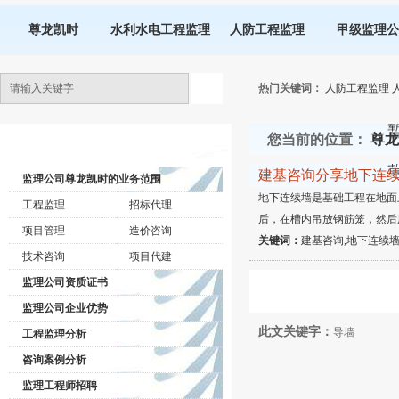
尊龙凯时
水利水电工程监理
人防工程监理
甲级监理公
热门关键词：
人防工程监理
您当前的位置：
尊龙
监理公司动态
建基咨询分享地下连
监理公司尊龙凯时的业务范围
地下连续墙是基础工程在地面
工程监理
招标代理
后，在槽内吊放钢筋笼，然后
项目管理
造价咨询
关键词：
建基咨询,地下连续墙
技术咨询
项目代建
监理公司资质证书
监理公司企业优势
此文关键字：
导墙
工程监理分析
咨询案例分析
监理工程师招聘