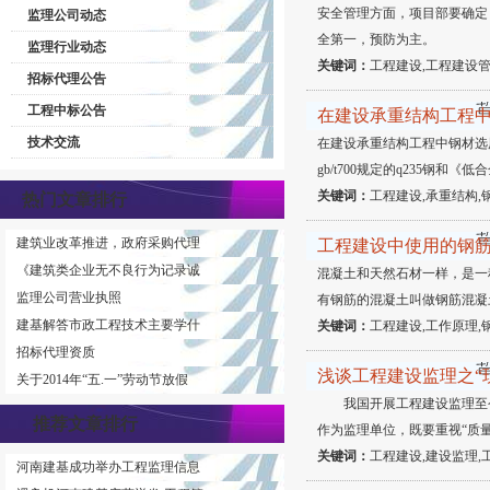
安全管理方面，项目部要确定
监理公司动态
全第一，预防为主。
监理行业动态
关键词：
工程建设,工程建设管
招标代理公告
工程中标公告
在建设承重结构工程
技术交流
在建设承重结构工程中钢材选
gb/t700规定的q235钢和《低
关键词：
工程建设,承重结构,
热门文章排行
建筑业改革推进，政府采购代理
工程建设中使用的钢
《建筑类企业无不良行为记录诚
混凝土和天然石材一样，是一
监理公司营业执照
有钢筋的混凝土叫做钢筋混凝
建基解答市政工程技术主要学什
关键词：
工程建设,工作原理,
招标代理资质
浅谈工程建设监理之“
关于2014年“五.一”劳动节放假
我国开展工程建设监理至今
推荐文章排行
作为监理单位，既要重视“质
关键词：
工程建设,建设监理,
河南建基成功举办工程监理信息