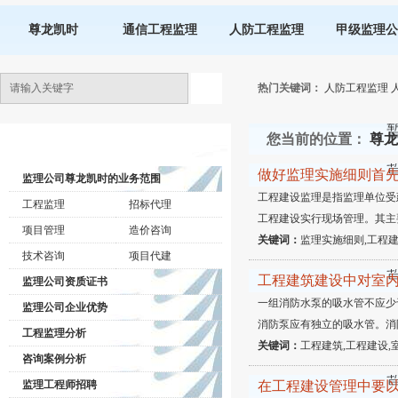
尊龙凯时
通信工程监理
人防工程监理
甲级监理公
热门关键词：
人防工程监理
您当前的位置：
尊龙
监理公司动态
做好监理实施细则首
监理公司尊龙凯时的业务范围
工程建设监理是指监理单位受
工程监理
招标代理
工程建设实行现场管理。其主
项目管理
造价咨询
关键词：
监理实施细则,工程建
技术咨询
项目代建
工程建筑建设中对室
监理公司资质证书
一组消防水泵的吸水管不应少
监理公司企业优势
消防泵应有独立的吸水管。消
工程监理分析
关键词：
工程建筑,工程建设,
咨询案例分析
监理工程师招聘
在工程建设管理中要