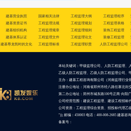
建基营业执照
国家相关法律
工程监理大纲
工程监理程序
建基资质证书
工程监理法规
工程监理规划
工程监理表格
建基组织机构
工程监理规章
工程监理细则
装饰工程监理
建基体系认证
工程监理文件
工程监理论文
装修工程监理
建基尊龙凯时的文化
工程监理标准
工程监理职责
人防工程监理公司
本站关键词：甲级监理公司、人防工程监理、
乙级人防工程监理、乙级人防工程监理公司、
主办：建基工程咨询有限公司（河南监理行业
注册办公地址：河南省郑州市经八路任寨北街交叉
第二办公地址：郑州市城东路100号正商·向阳广
公司经营范围：建设工程监理、建设工程招标
公司资质：工程监理综合资质、招投标代理乙
")); 邮编：450003 电话：400-008-2685 建基
备案号：