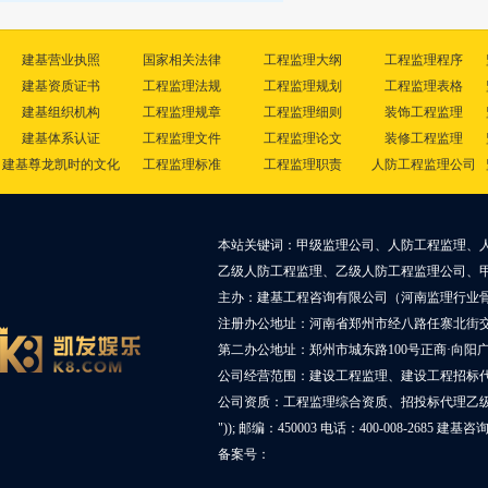
建基营业执照
国家相关法律
工程监理大纲
工程监理程序
建基资质证书
工程监理法规
工程监理规划
工程监理表格
建基组织机构
工程监理规章
工程监理细则
装饰工程监理
建基体系认证
工程监理文件
工程监理论文
装修工程监理
建基尊龙凯时的文化
工程监理标准
工程监理职责
人防工程监理公司
本站关键词：甲级监理公司、人防工程监理、
乙级人防工程监理、乙级人防工程监理公司、
主办：建基工程咨询有限公司（河南监理行业
注册办公地址：河南省郑州市经八路任寨北街交叉
第二办公地址：郑州市城东路100号正商·向阳广
公司经营范围：建设工程监理、建设工程招标
公司资质：工程监理综合资质、招投标代理乙
")); 邮编：450003 电话：400-008-2685 建基
备案号：