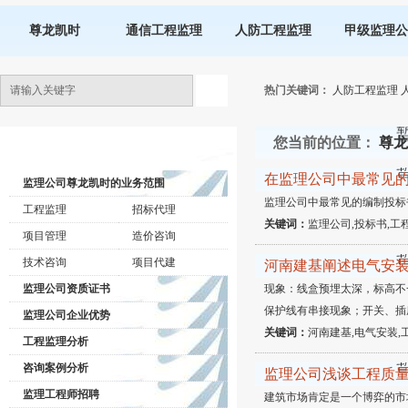
尊龙凯时
通信工程监理
人防工程监理
甲级监理公
热门关键词：
人防工程监理
您当前的位置：
尊龙
监理公司动态
在监理公司中最常见
监理公司尊龙凯时的业务范围
监理公司中最常见的编制投标
工程监理
招标代理
关键词：
监理公司,投标书,工
项目管理
造价咨询
技术咨询
项目代建
河南建基阐述电气安
监理公司资质证书
现象：线盒预埋太深，标高不
保护线有串接现象；开关、插
监理公司企业优势
关键词：
河南建基,电气安装,
工程监理分析
咨询案例分析
监理公司浅谈工程质
监理工程师招聘
建筑市场肯定是一个博弈的市