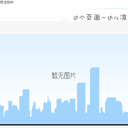
尊龙凯时
开发与利用-尊龙凯时