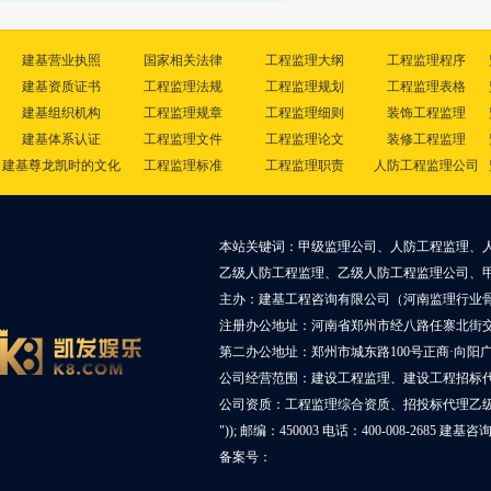
建基营业执照
国家相关法律
工程监理大纲
工程监理程序
建基资质证书
工程监理法规
工程监理规划
工程监理表格
建基组织机构
工程监理规章
工程监理细则
装饰工程监理
建基体系认证
工程监理文件
工程监理论文
装修工程监理
建基尊龙凯时的文化
工程监理标准
工程监理职责
人防工程监理公司
本站关键词：甲级监理公司、人防工程监理、
乙级人防工程监理、乙级人防工程监理公司、
主办：建基工程咨询有限公司（河南监理行业
注册办公地址：河南省郑州市经八路任寨北街交叉
第二办公地址：郑州市城东路100号正商·向阳广
公司经营范围：建设工程监理、建设工程招标
公司资质：工程监理综合资质、招投标代理乙
")); 邮编：450003 电话：400-008-2685 建基
备案号：