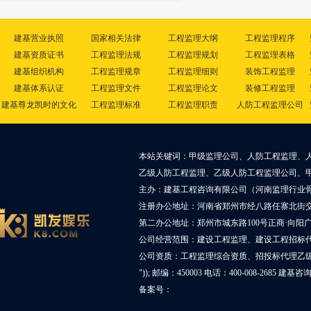
建基营业执照
国家相关法律
工程监理大纲
工程监理程序
建基资质证书
工程监理法规
工程监理规划
工程监理表格
建基组织机构
工程监理规章
工程监理细则
装饰工程监理
建基体系认证
工程监理文件
工程监理论文
装修工程监理
建基尊龙凯时的文化
工程监理标准
工程监理职责
人防工程监理公司
本站关键词：甲级监理公司、人防工程监理、
乙级人防工程监理、乙级人防工程监理公司、
主办：建基工程咨询有限公司（河南监理行业
注册办公地址：河南省郑州市经八路任寨北街交叉
第二办公地址：郑州市城东路100号正商·向阳广
公司经营范围：建设工程监理、建设工程招标
公司资质：工程监理综合资质、招投标代理乙
")); 邮编：450003 电话：400-008-2685 建基
备案号：