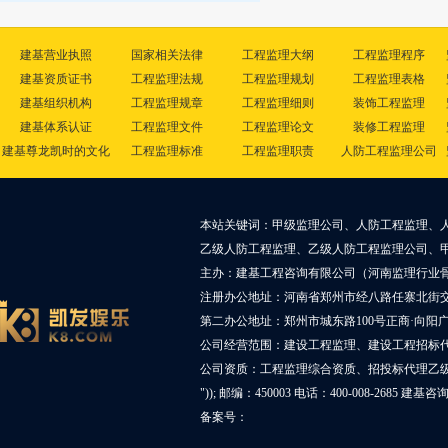
建基营业执照
国家相关法律
工程监理大纲
工程监理程序
建基资质证书
工程监理法规
工程监理规划
工程监理表格
建基组织机构
工程监理规章
工程监理细则
装饰工程监理
建基体系认证
工程监理文件
工程监理论文
装修工程监理
建基尊龙凯时的文化
工程监理标准
工程监理职责
人防工程监理公司
本站关键词：甲级监理公司、人防工程监理、
乙级人防工程监理、乙级人防工程监理公司、
主办：建基工程咨询有限公司（河南监理行业
注册办公地址：河南省郑州市经八路任寨北街交叉
第二办公地址：郑州市城东路100号正商·向阳广
公司经营范围：建设工程监理、建设工程招标
公司资质：工程监理综合资质、招投标代理乙
")); 邮编：450003 电话：400-008-2685 建基
备案号：