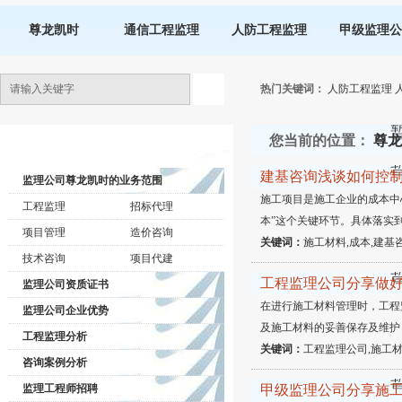
尊龙凯时
通信工程监理
人防工程监理
甲级监理公
热门关键词：
人防工程监理
您当前的位置：
尊龙
监理公司动态
建基咨询浅谈如何控
监理公司尊龙凯时的业务范围
施工项目是施工企业的成本中
工程监理
招标代理
本”这个关键环节。具体落实
项目管理
造价咨询
关键词：
施工材料,成本,建基
技术咨询
项目代建
工程监理公司分享做
监理公司资质证书
在进行施工材料管理时，工程
监理公司企业优势
及施工材料的妥善保存及维护
工程监理分析
关键词：
工程监理公司,施工材
咨询案例分析
监理工程师招聘
甲级监理公司分享施