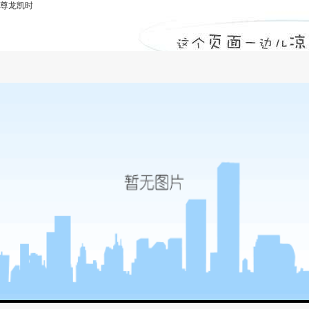
尊龙凯时
灌浆料养护-尊龙凯时