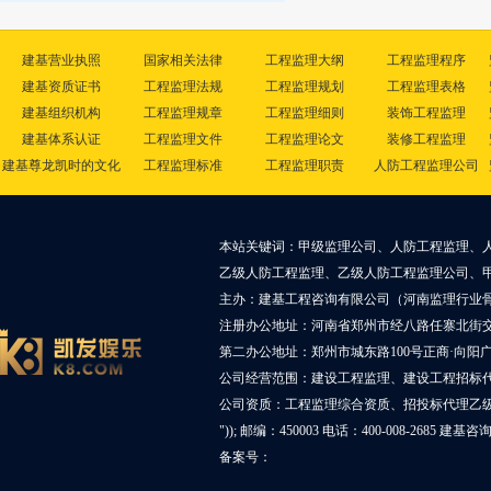
建基营业执照
国家相关法律
工程监理大纲
工程监理程序
建基资质证书
工程监理法规
工程监理规划
工程监理表格
建基组织机构
工程监理规章
工程监理细则
装饰工程监理
建基体系认证
工程监理文件
工程监理论文
装修工程监理
建基尊龙凯时的文化
工程监理标准
工程监理职责
人防工程监理公司
本站关键词：甲级监理公司、人防工程监理、
乙级人防工程监理、乙级人防工程监理公司、
主办：建基工程咨询有限公司（河南监理行业
注册办公地址：河南省郑州市经八路任寨北街交叉
第二办公地址：郑州市城东路100号正商·向阳广
公司经营范围：建设工程监理、建设工程招标
公司资质：工程监理综合资质、招投标代理乙
")); 邮编：450003 电话：400-008-2685 建基
备案号：