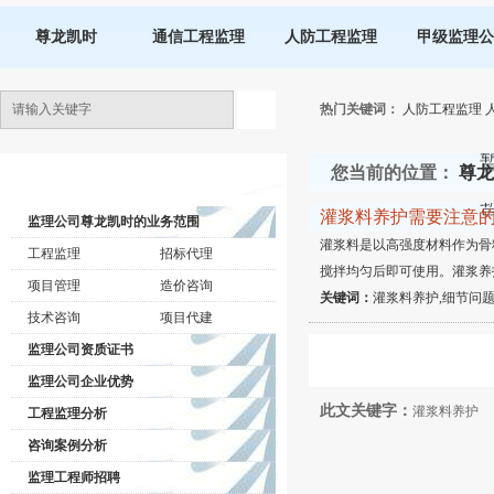
尊龙凯时
通信工程监理
人防工程监理
甲级监理公
热门关键词：
人防工程监理
您当前的位置：
尊龙
监理公司动态
灌浆料养护需要注意
监理公司尊龙凯时的业务范围
灌浆料是以高强度材料作为骨
工程监理
招标代理
搅拌均匀后即可使用。灌浆养
项目管理
造价咨询
关键词：
灌浆料养护,细节问
技术咨询
项目代建
监理公司资质证书
监理公司企业优势
此文关键字：
灌浆料养护
工程监理分析
咨询案例分析
监理工程师招聘