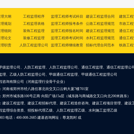
监理大纲
工程监理程序
监理工程师考试科目
建设工程监理合同
建筑工程
监理规划
工程监理表格
监理工程师报考条件
公路工程监理规范
市政工程
监理细则
装饰工程监理
监理工程师报名时间
建设工程监理规范
通信工程
监理论文
装修工程监理
监理工程师考试时间
水利工程监理规范
通信工程
监理职责
人防工程监理公司
监理工程师继续教育
招标代理合同范本
铁路工程
甲级监理公司、人防工程监理、人防工程监理公司、通信工程监理、通信工程监理公
监理、乙级人防工程监理公司、甲级通信工程监理、甲级通信工程监理公司
程咨询有限公司（河南监理行业骨干企业）
：河南省郑州市经八路任寨北街交叉口云鹤大厦7楼701室
郑州市城东路100号正商·向阳广场15a层（城东路与商城路交叉口向北200米路东）
：建设工程监理、建设工程招标代理、建设工程造价咨询、建设工程项目管理、建设
程监理综合资质、招投标代理乙级、人防工程监理乙级、水利施工监理乙级
0003 电话：400-008-2685 建基咨询网址：
尊龙凯时
或