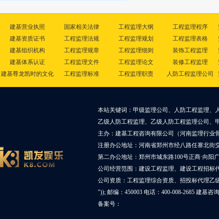
建基营业执照
国家相关法律
工程监理大纲
工程监理程序
建基资质证书
工程监理法规
工程监理规划
工程监理表格
建基组织机构
工程监理规章
工程监理细则
装饰工程监理
建基体系认证
工程监理文件
工程监理论文
装修工程监理
建基尊龙凯时的文化
工程监理标准
工程监理职责
人防工程监理公司
本站关键词：甲级监理公司、人防工程监理、
乙级人防工程监理、乙级人防工程监理公司、
主办：建基工程咨询有限公司（河南监理行业
注册办公地址：河南省郑州市经八路任寨北街交叉
第二办公地址：郑州市城东路100号正商·向阳广
公司经营范围：建设工程监理、建设工程招标
公司资质：工程监理综合资质、招投标代理乙
")); 邮编：450003 电话：400-008-2685 建基
备案号：