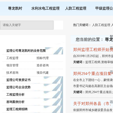
尊龙凯时
水利水电工程监理
人防工程监理
甲级监理公
热门关键词：
人防工程监理
您当前的位置：
尊龙
监理公司动态
郑州监理工程师开始资
监理公司尊龙凯时的业务范围
自2019年1月29日起，郑
工程监理
招标代理
关键词：
监理工程师,资格审核
项目管理
造价咨询
技术咨询
项目代建
郑州294个重点项目集
监理公司资质证书
在全市上下团结一心，豪情满
市委书记马懿在高新区主会场
监理公司企业优势
关键词：
郑州,294个重点项目
工程监理分析
咨询案例分析
关于对郑州各县（市
监理工程师招聘
依据郑州市城乡建设委员会发