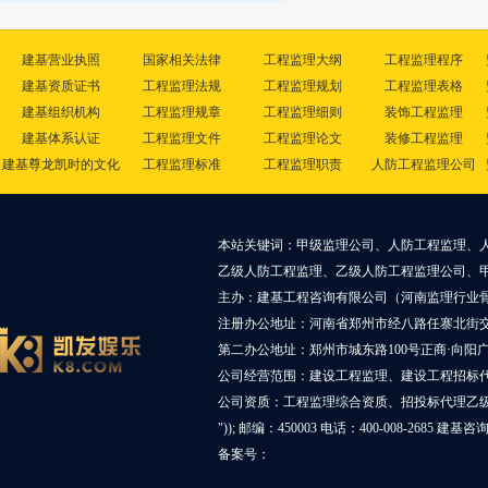
建基营业执照
国家相关法律
工程监理大纲
工程监理程序
建基资质证书
工程监理法规
工程监理规划
工程监理表格
建基组织机构
工程监理规章
工程监理细则
装饰工程监理
建基体系认证
工程监理文件
工程监理论文
装修工程监理
建基尊龙凯时的文化
工程监理标准
工程监理职责
人防工程监理公司
本站关键词：甲级监理公司、人防工程监理、
乙级人防工程监理、乙级人防工程监理公司、
主办：建基工程咨询有限公司（河南监理行业
注册办公地址：河南省郑州市经八路任寨北街交叉
第二办公地址：郑州市城东路100号正商·向阳广
公司经营范围：建设工程监理、建设工程招标
公司资质：工程监理综合资质、招投标代理乙
")); 邮编：450003 电话：400-008-2685 建基
备案号：