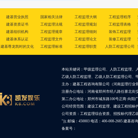
建基营业执照
国家相关法律
工程监理大纲
工程监理程序
建基资质证书
工程监理法规
工程监理规划
工程监理表格
建基组织机构
工程监理规章
工程监理细则
装饰工程监理
建基体系认证
工程监理文件
工程监理论文
装修工程监理
建基尊龙凯时的文化
工程监理标准
工程监理职责
人防工程监理公司
本站关键词：甲级监理公司、人防工程监理、
乙级人防工程监理、乙级人防工程监理公司、
主办：建基工程咨询有限公司（河南监理行业
注册办公地址：河南省郑州市经八路任寨北街交叉
第二办公地址：郑州市城东路100号正商·向阳广
公司经营范围：建设工程监理、建设工程招标
公司资质：工程监理综合资质、招投标代理乙
")); 邮编：450003 电话：400-008-2685 建基
备案号：