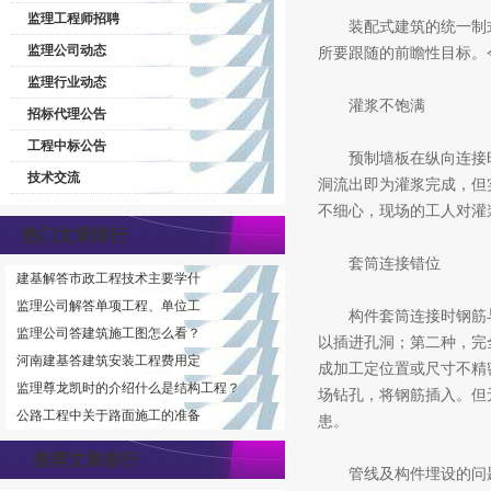
监理工程师招聘
装配式建筑的统一制式
监理公司动态
所要跟随的前瞻性目标。
监理行业动态
灌浆不饱满
招标代理公告
工程中标公告
预制墙板在纵向连接时
技术交流
洞流出即为灌浆完成，但
不细心，现场的工人对灌
热门文章排行
套筒连接错位
建基解答市政工程技术主要学什
监理公司解答单项工程、单位工
构件套筒连接时钢筋与
监理公司答建筑施工图怎么看？
以插进孔洞；第二种，完
河南建基答建筑安装工程费用定
成加工定位置或尺寸不精
监理尊龙凯时的介绍什么是结构工程？
场钻孔，将钢筋插入。但
公路工程中关于路面施工的准备
患。
推荐文章排行
管线及构件埋设的问