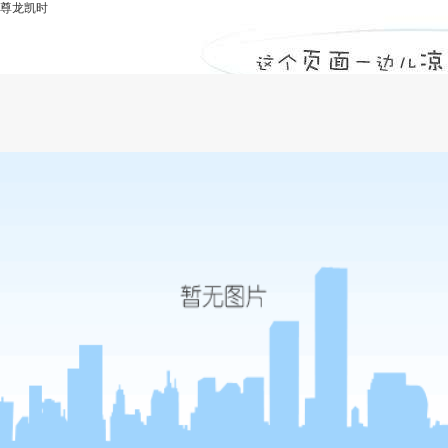
尊龙凯时
甲级工程监理公司浅谈装配式建筑预制构
件连接问题-尊龙凯时