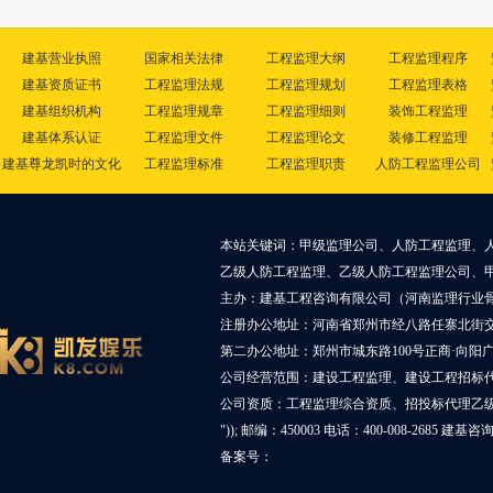
建基营业执照
国家相关法律
工程监理大纲
工程监理程序
建基资质证书
工程监理法规
工程监理规划
工程监理表格
建基组织机构
工程监理规章
工程监理细则
装饰工程监理
建基体系认证
工程监理文件
工程监理论文
装修工程监理
建基尊龙凯时的文化
工程监理标准
工程监理职责
人防工程监理公司
本站关键词：甲级监理公司、人防工程监理、
乙级人防工程监理、乙级人防工程监理公司、
主办：建基工程咨询有限公司（河南监理行业
注册办公地址：河南省郑州市经八路任寨北街交叉
第二办公地址：郑州市城东路100号正商·向阳广
公司经营范围：建设工程监理、建设工程招标
公司资质：工程监理综合资质、招投标代理乙
")); 邮编：450003 电话：400-008-2685 建基
备案号：