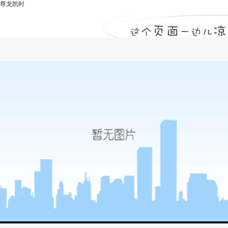
尊龙凯时
装饰工程监理-尊龙凯时