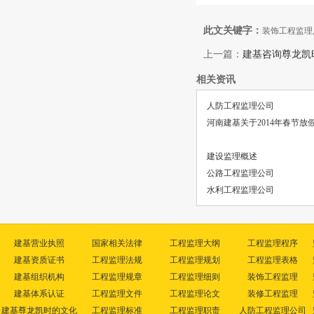
此文关键字：
装饰工程监理
上一篇：
建基咨询尊龙凯
相关资讯
人防工程监理公司
河南建基关于2014年春节放
建设监理概述
公路工程监理公司
水利工程监理公司
建基营业执照
国家相关法律
工程监理大纲
工程监理程序
建基资质证书
工程监理法规
工程监理规划
工程监理表格
建基组织机构
工程监理规章
工程监理细则
装饰工程监理
建基体系认证
工程监理文件
工程监理论文
装修工程监理
建基尊龙凯时的文化
工程监理标准
工程监理职责
人防工程监理公司