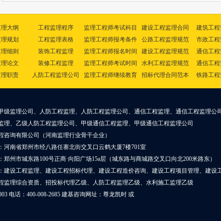
监理大纲
工程监理程序
监理工程师考试科目
建设工程监理合同
建筑工程
监理规划
工程监理表格
监理工程师报考条件
公路工程监理规范
市政工程
监理细则
装饰工程监理
监理工程师报名时间
建设工程监理规范
通信工程
监理论文
装修工程监理
监理工程师考试时间
水利工程监理规范
通信工程
监理职责
人防工程监理公司
监理工程师继续教育
招标代理合同范本
铁路工程
甲级监理公司、人防工程监理、人防工程监理公司、通信工程监理、通信工程监理公
监理、乙级人防工程监理公司、甲级通信工程监理、甲级通信工程监理公司
程咨询有限公司（河南监理行业骨干企业）
：河南省郑州市经八路任寨北街交叉口云鹤大厦7楼701室
郑州市城东路100号正商·向阳广场15a层（城东路与商城路交叉口向北200米路东）
：建设工程监理、建设工程招标代理、建设工程造价咨询、建设工程项目管理、建设
程监理综合资质、招投标代理乙级、人防工程监理乙级、水利施工监理乙级
0003 电话：400-008-2685 建基咨询网址：
尊龙凯时
或