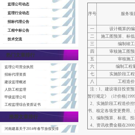
监理公司动态
监理行业动态
序号
服务项
招标代理公告
一
设计概算的编
工程中标公告
二
施工图预算、标低
技术交流
三
编制竣工
四
审核施工图预
热门文章排行
五
审核施工
六
编制工程
监理公司营业执照
七
实施阶段工程
招标代理资质
八
工程造价
建设监理概述
注：1、建设项目投资预
人防工程监理
暂行规定》（计价格[1999
甲级监理公司
2、实施阶段工程造价控
工程监理综合资质证书
书、核定各项变更费用、
推荐文章排行
3、编制预算、标底、投
4、资讯收费金额在2000
河南建基关于2014年春节放假安排