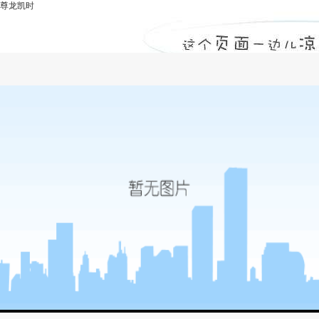
尊龙凯时
造价咨询收费标准-尊龙凯时