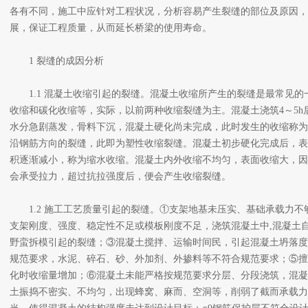
各有不同，施工中应针对工程状况，分析容易产生裂缝的部位及原因，
展，保证工程质量，从而延长桥梁的使用寿命。
1 裂缝的成因分析
1.1 混凝土收缩引起的裂缝。混凝土收缩所产生的裂缝是最常见的
收缩和碳化收缩等，实际，以前两种收缩裂缝为主。混凝土浇筑4～5
水分急剧蒸发，骨料下沉，混凝土硬化尚未完成，此时发生的收缩称为
沿钢筋方向的裂缝，此即为塑性收缩裂缝。混凝土初步硬化完成后，表
积逐渐减小，称为缩水收缩。混凝土内外收缩不均匀，表面收缩大，因
会承受拉力，超过抗拉强度后，便会产生收缩裂缝。
1.2 施工工艺质量引起的裂缝。①支架地基未压实、基础承载力不
支架刚度、强度、稳定性不足或模板刚度不足，浇筑混凝土中,混凝土
野蛮拆模引起的裂缝；③混凝土搅拌、运输时间民，引起混凝土坍落度
规范要求，水泥、碎石、砂、外加剂、外掺料等不符合规范要求；⑤擅
化时收缩量增加；⑥混凝土未能严格按规范要求分层、分段浇筑，混凝
土振捣不密实、不均匀，出现蜂窝、麻而、空洞等，削弱了截而承载力