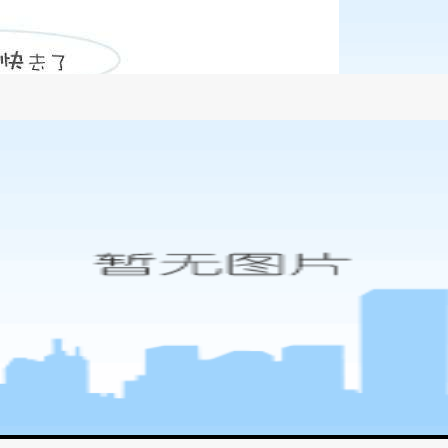
析-尊龙凯时