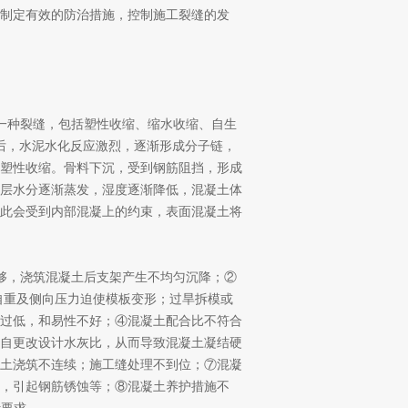
制定有效的防治措施，控制施工裂缝的发
一种裂缝，包括塑性收缩、缩水收缩、自生
h后，水泥水化反应激烈，逐渐形成分子链，
塑性收缩。骨料下沉，受到钢筋阻挡，形成
层水分逐渐蒸发，湿度逐渐降低，混凝土体
此会受到内部混凝上的约束，表面混凝土将
够，浇筑混凝土后支架产生不均匀沉降；②
自重及侧向压力迫使模板变形；过旱拆模或
过低，和易性不好；④混凝土配合比不符合
自更改设计水灰比，从而导致混凝土凝结硬
土浇筑不连续；施工缝处理不到位；⑦混凝
，引起钢筋锈蚀等；⑧混凝土养护措施不