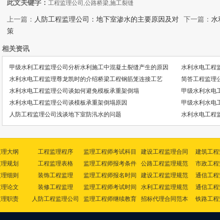
此文关键字：
工程监理公司,公路桥梁,施工裂缝
上一篇：
人防工程监理公司：地下室渗水的主要原因及对
下一篇：
水
策
相关资讯
甲级水利工程监理公司分析水利施工中混凝土裂缝产生的原因
水利水电工程
水利水电工程监理尊龙凯时的介绍桥梁工程钢筋笼连接工艺
简答工程监理
水利水电工程监理公司谈如何避免模板承重架倒塌
甲级水利水电
水利水电工程监理公司谈模板承重架倒塌原因
甲级水利水电
人防工程监理公司浅谈地下室防汛水的问题
水利水电工程
监理大纲
工程监理程序
监理工程师考试科目
建设工程监理合同
建筑工程
监理规划
工程监理表格
监理工程师报考条件
公路工程监理规范
市政工程
监理细则
装饰工程监理
监理工程师报名时间
建设工程监理规范
通信工程
监理论文
装修工程监理
监理工程师考试时间
水利工程监理规范
通信工程
监理职责
人防工程监理公司
监理工程师继续教育
招标代理合同范本
铁路工程