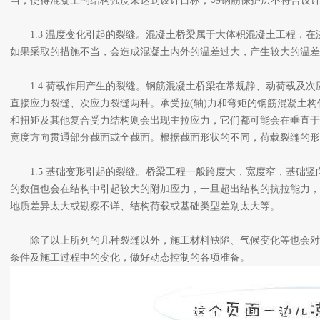
当，使得混凝土的结构强度未达到设计目标；○9钢筋保护层不符合设
1.3 温度变化引起的裂缝。混凝土桥梁属于大体积混凝土工程，在
如果采取的措施不当，会造成混凝土内外的温差过大，产生较大的温差
1.4 荷载作用产生的裂缝。钢筋混凝土桥梁在常规静、动荷载及次
直接应力裂缝、次应力裂缝两种。承受拉(轴)力和弯矩的钢筋混凝土
和扭矩及其他复合受力结构则会出现主拉应力，它们都可能会在垂直于
宽度方向贯通部分截面或全截面。根据截面形状的不同，荷载裂缝的
1.5 基础变形引起的裂缝。桥梁工程一般跨度大，宽度窄，基础竖
的数值也会在结构中引起较大的附加应力，一旦超出结构的抗拉能力，
地质差异太大或勘察不详、结构荷载或基础类型差别太大等。
除了以上所列的几种裂缝以外，施工材料缺陷、气候变化等也会对
条件及施工过程中的变化，做好动态控制的各项准备。