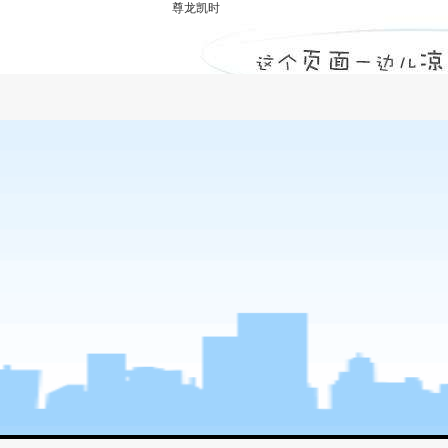
尊龙凯时
工程监理公司：公路桥梁施工裂缝的成因分