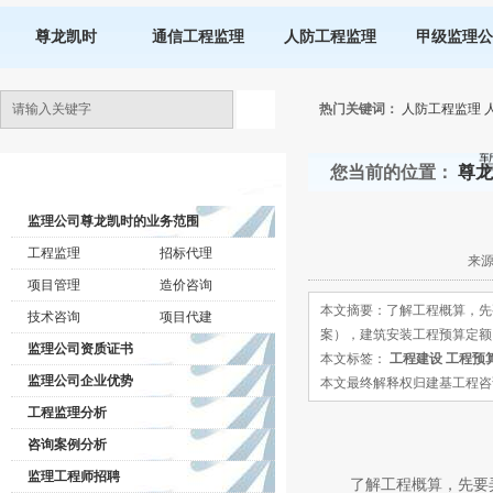
尊龙凯时
通信工程监理
人防工程监理
甲级监理公
热门关键词：
人防工程监理
您当前的位置：
尊龙
监理公司动态
监理公司尊龙凯时的业务范围
工程监理
招标代理
来源
项目管理
造价咨询
本文摘要：了解工程概算，先
技术咨询
项目代建
案），建筑安装工程预算定额
监理公司资质证书
本文标签：
工程建设
工程预
监理公司企业优势
本文最终解释权归建基工程咨询有限公司所
工程监理分析
咨询案例分析
监理工程师招聘
了解工程概算，先要弄