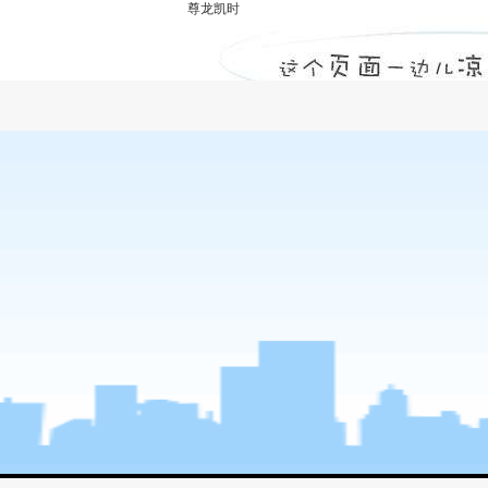
尊龙凯时
甲级监理公司分析劳务资质取消及建筑工人