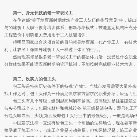
第一、身无长技的老一辈农民工
在住建部“关于培育新时期建筑产业工人队伍的指导意见”中，提出
与的建筑工人职业教育培训体系。创新考培模式，技能鉴定机构应充分
工程造价中明确相关费用用于工人技能培训。
很明显国家出台这项政策的目的就是培育新一代产业工人，有技术
利，让农民工像国外建筑工人一样过上体面的生活。
然而现实却是很多老一辈农民工干的都是体力活，没受过什么职业
分群体如果不能适应新时期的管理机制，不能按时完成职业技术培训，
第二、没实力的包工头
包工头是特殊历史条件下的特殊“产物”。当城市发展需要大量外来
找工作之时，包工头作为一种满足供求双方需求的职业介绍，应运而生
包工头有几个等级，级别越高利润率越高。最高级别是挂靠建筑公司
劳务公司或个人，包周转材料和机械设备;第三级是清包头，即只包工
分包头即农民工头领;第五级即包工头行业中的最低级别，一般是现场
中国建筑法律一直没有给包工头一个明确的法律地位，现在要革新
接受雇于施工企业，与施工企业是劳动关系，但实际情况是，施工企业