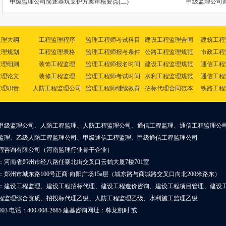
甲级监理公司简述基坑支护方案审核要点(二)
甲级监理公司简
监理大纲
工程监理程序
监理工程师考试科目
建设工程监理合同
建筑工程
监理规划
工程监理表格
监理工程师报考条件
公路工程监理规范
市政工程
监理细则
装饰工程监理
监理工程师报名时间
建设工程监理规范
通信工程
监理论文
装修工程监理
监理工程师考试时间
水利工程监理规范
通信工程
监理职责
人防工程监理公司
监理工程师继续教育
招标代理合同范本
铁路工程
甲级监理公司、人防工程监理、人防工程监理公司、通信工程监理、通信工程监理公
监理、乙级人防工程监理公司、甲级通信工程监理、甲级通信工程监理公司
程咨询有限公司（河南监理行业骨干企业）
：河南省郑州市经八路任寨北街交叉口云鹤大厦7楼701室
郑州市城东路100号正商·向阳广场15a层（城东路与商城路交叉口向北200米路东）
：建设工程监理、建设工程招标代理、建设工程造价咨询、建设工程项目管理、建设
程监理综合资质、招投标代理乙级、人防工程监理乙级、水利施工监理乙级
0003 电话：400-008-2685 建基咨询网址：
尊龙凯时
或