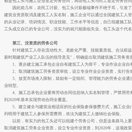
都是包工头与施工企业签定劳务合同，再由包工头与民工签定劳务合同
因此前几年，农民工讨薪、包工头讨薪极端事件不绝于耳，引发了
建筑业资质取消及建筑工人实名制，施工企业可以通过全国建筑工人管
的从业记录、培训情况、职业技能、工作水平等信息，自己组建施工队
工头成立自己的专业公司，没实力的就只能面临失业。包工头这个代名
第三、没资质的劳务公司
针对建筑工人存在流动性大、老龄化严重、技能素质低、合法权益得
新时期建筑产业工人队伍的指导意见”，明确提出取消建筑施工劳务资
1、逐步建立施工承包企业自有建筑工人为骨干，专业作业企业自有
2、取消建筑施工劳务资质审批，设立专业作业企业资质，实行告
3、放宽市场准入限制，鼓励有一定组织、管理能力的劳务企业通过
业转型。
4、施工总承包企业要将劳动合同信息纳入实名制管理，严禁用劳务
到2020年基本实现劳动合同全覆盖。
5、建立健全与建筑业相适应的社会保险参保缴费方式，施工企业(
列明用于建筑工人参保所需费用，依法为建筑工人缴纳社会保险。
以前，有实力的包工头还可以组建个劳务公司，但是这条路马上要被堵
取消建筑施工劳务企业资质，设立专业作业资质，到2020年，这项政