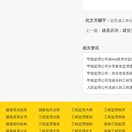
此文关键字：
监理,施工单
上一篇：
建基咨询：建筑
相关资讯
甲级监理公司谈bim技术对
甲级监理公司分享签发监理
甲级监理公司：排水管道系
甲级监理公司浅谈水利工程
人防监理公司浅谈人防工程
建基营业执照
国家相关法律
工程监理大纲
工程监理程序
建基资质证书
工程监理法规
工程监理规划
工程监理表格
建基组织机构
工程监理规章
工程监理细则
装饰工程监理
建基体系认证
工程监理文件
工程监理论文
装修工程监理