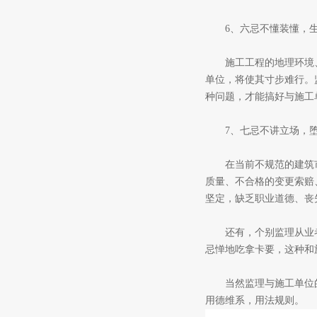
6、六忌不懂装懂，生
施工工程的地理环境、
单位，将使其寸步难行。
种问题，才能搞好与施工
7、七忌不讲立场，堕
在当前不规范的建筑市
质量、不合格的变更索赔
坚定，缺乏职业道德、丧
还有，个别监理从业者
忌惮地吃拿卡要，这种和
当然监理与施工单位的
用德维系，用法规则。