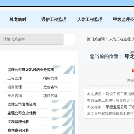
尊龙凯时
通信工程监理
人防工程监理
甲级监理公
热门关键词：
人防工程监理
您当前的位置：
尊龙
监理公司动态
监理公司尊龙凯时的业务范围
工程监理
招标代理
来源
项目管理
造价咨询
本文摘要： 建设工程工期拖
技术咨询
项目代建
有效保障工期进行就显得尤为
监理公司资质证书
本文标签：
甲级监理公司
工
监理公司企业优势
本文最终解释权归建基工程咨询有限公司所
工程监理分析
咨询案例分析