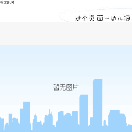
尊龙凯时
甲级监理公司浅谈如何避免和减少工程拖
延？-尊龙凯时