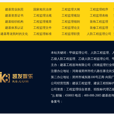
建基营业执照
国家相关法律
工程监理大纲
工程监理程序
建基资质证书
工程监理法规
工程监理规划
工程监理表格
建基组织机构
工程监理规章
工程监理细则
装饰工程监理
建基体系认证
工程监理文件
工程监理论文
装修工程监理
建基尊龙凯时的文化
工程监理标准
工程监理职责
人防工程监理公司
本站关键词：甲级监理公司、人防工程监理、
乙级人防工程监理、乙级人防工程监理公司、
主办：建基工程咨询有限公司（河南监理行业
注册办公地址：河南省郑州市经八路任寨北街交叉
第二办公地址：郑州市城东路100号正商·向阳广
公司经营范围：建设工程监理、建设工程招标
公司资质：工程监理综合资质、招投标代理乙
")); 邮编：450003 电话：400-008-2685 建基
备案号：