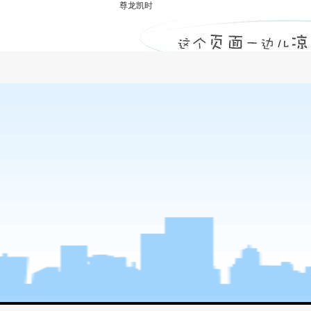
尊龙凯时
甲级监理公司浅析设计变更的审核-尊龙凯