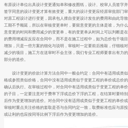
有原设计单位出具设计变更通知单和修改图纸，设计、校审人员签字并
签字同意的设计变更才算有效变更，重大的设计变更应经原审批部门审
对原工程设计进行变更，因承包人擅自变更设计发生的费用和由此导致
工期不予顺延，所以在审核变更单时，要留意变更的主体是谁，为什么
意变更的时间和费用减少的变更单，有的变更单从时间上可以判断是在
的费用增减应反应在合同中，而不是在施工过程中，如为总价包干项目
增加，只是一些方案的细化与说明，审核时一定要前后推敲，仔细核对
减少的项目，施工方在送审时不会主张，我们专业工程师要拿出有力的
部分的造价。
设计变更的价款计算方法合同中一般会约定：合同中有适用或类似
格或参照类似价格，合同中没有适用或类似于变更工程的单价或总价的
确认后执行。在审核过程中，对合同中有适用或类似于变更工程的单价
的子目，一定要注意对于费率下浮或总价下浮的工程，在结算时要特别
后作为变更增加的造价。对合同中没有适用或类似于变更工程的单价或
审核时重点关注价格的套取是否与合同约定一致，取费标准也应与原投
或让利的也应按同等比例下浮后作为变更增加的造价。