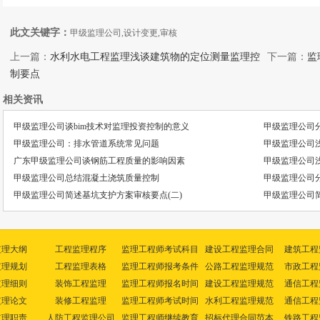
此文关键字：
甲级监理公司,设计变更,审核
上一篇：
水利水电工程监理浅谈建筑物的定位测量监理控
下一篇：
监
制要点
相关资讯
甲级监理公司谈bim技术对监理投资控制的意义
甲级监理公司
甲级监理公司：排水管道系统常见问题
甲级监理公司
广东甲级监理公司谈钢筋工程质量的影响因素
甲级监理公司
甲级监理公司总结混凝土浇筑质量控制
甲级监理公司
甲级监理公司简述基坑支护方案审核要点(二)
甲级监理公司简
监理大纲
工程监理程序
监理工程师考试科目
建设工程监理合同
建筑工程
监理规划
工程监理表格
监理工程师报考条件
公路工程监理规范
市政工程
监理细则
装饰工程监理
监理工程师报名时间
建设工程监理规范
通信工程
监理论文
装修工程监理
监理工程师考试时间
水利工程监理规范
通信工程
监理职责
人防工程监理公司
监理工程师继续教育
招标代理合同范本
铁路工程