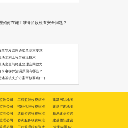
理如何在施工准备阶段检查安全问题？
分享签发监理通知单基本要求
浅谈水利工程导截流技术
浅谈变更与终止监理合同效力
分享电梯井渗漏原因有哪些？
述基坑支护方案审核要点(一)
监理公司
工程监理收费标准
建基网站地图
监理公司
招标代理收费标准
建基咨询地图
监理公司
造价咨询收费标准
联系建基咨询
监理公司
咨询服务收费标准
建基团队建设
监理公司
工程监理综合资质
常见问题 faq