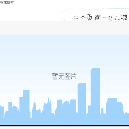
尊龙凯时
建设工程招投标串标的识别-尊龙凯时