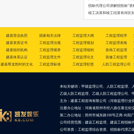
招标代理公司讲解招投标“资
竣工决算和竣工结算有何区
建基营业执照
国家相关法律
工程监理大纲
工程监理程序
建基资质证书
工程监理法规
工程监理规划
工程监理表格
建基组织机构
工程监理规章
工程监理细则
装饰工程监理
建基体系认证
工程监理文件
工程监理论文
装修工程监理
建基尊龙凯时的文化
工程监理标准
工程监理职责
人防工程监理公司
本站关键词：甲级监理公司、人防工程监理、
乙级人防工程监理、乙级人防工程监理公司、
主办：建基工程咨询有限公司（河南监理行业
注册办公地址：河南省郑州市经八路任寨北街交叉
第二办公地址：郑州市城东路100号正商·向阳广
公司经营范围：建设工程监理、建设工程招标
公司资质：工程监理综合资质、招投标代理乙