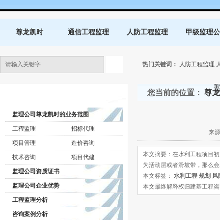
尊龙凯时
通信工程监理
人防工程监理
甲级监理公
热门关键词：
人防工程监理
您当前的位置：
尊龙
监理公司动态
监理公司尊龙凯时的业务范围
工程监理
招标代理
来源
项目管理
造价咨询
本文摘要：在水利工程项目初
技术咨询
项目代建
为活动层或者滑坡带，那么会
监理公司资质证书
本文标签：
水利工程
规划
风
监理公司企业优势
本文最终解释权归建基工程咨询有限公司所
工程监理分析
咨询案例分析