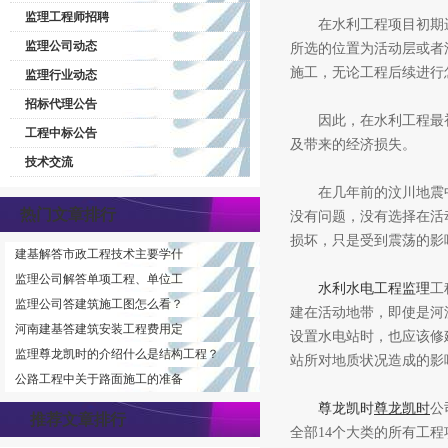
监理工程师招聘
在水利工程项目初期进
监理公司动态
所选的位置为活动层或者
施工，无论工程后续进行
监理行业动态
招标代理公告
因此，在水利工程最初
工程中标公告
及带来的经济损失。
技术交流
在几年前的汶川地震中
热门文章排行
没有问题，没有选择在活
损坏，只是受到震荡的影
建基解答市政工程技术主要学什
监理公司解答单项工程、单位工
水利水电工程监理
工
监理公司答建筑施工图怎么看？
建在活动地带，即使是河
河南建基答建筑安装工程费用定
设置水电站时，也应该修
监理尊龙凯时的介绍什么是结构工程？
站所对地质状况造成的影
公路工程中关于路面施工的准备
尊龙凯时
尊龙凯时
公
推荐文章排行
全部14个大类的所有工程