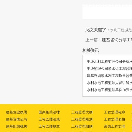
此文关键字：
水利工程,规划
上一篇：
建基咨询分享工
相关资讯
甲级水利工程监理公司分析
甲级监理公司谈水运工程监理
建基咨询谈水利工程质量监
水利水电工程监理人员讲解
水利水电工程监理单位加强
建基营业执照
国家相关法律
工程监理大纲
工程监理程序
建基资质证书
工程监理法规
工程监理规划
工程监理表格
建基组织机构
工程监理规章
工程监理细则
装饰工程监理