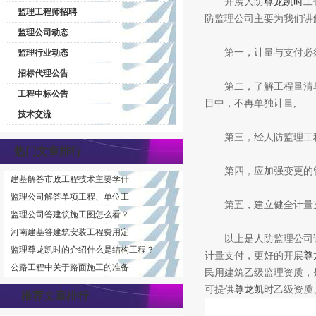
开展人防
尊龙凯时
工
监理工程师招聘
防监理公司主要为我们讲
监理公司动态
第一，计量与支付必须
监理行业动态
招标代理公告
第二，了解工程量清单
工程中标公告
目中，不再单独计量;
技术交流
第三，经人防监理工程
热门文章排行
第四，应加强变更的管
建基解答市政工程技术主要学什
监理公司解答单项工程、单位工
第五，建立健全计量支
监理公司答建筑施工图怎么看？
河南建基答建筑安装工程费用定
以上是
人防监理公司
监理尊龙凯时的介绍什么是结构工程？
计量支付，更好的开展
尊
公路工程中关于路面施工的准备
民用建筑乙级监理资质，
可提供
尊龙凯时
乙级资质
推荐文章排行