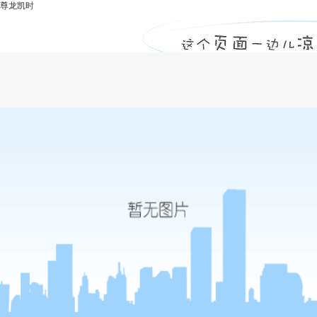
尊龙凯时
浅析bim对工程监理的影响有哪些？-尊龙
凯时