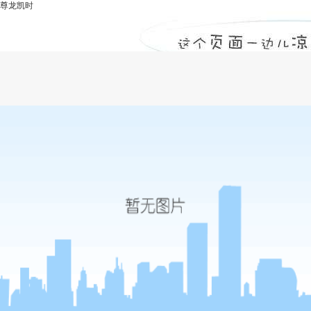
尊龙凯时
建基咨询简答全过程工程咨询的优势点是
什么？-尊龙凯时