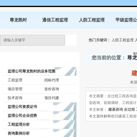
尊龙凯时
通信工程监理
人防工程监理
甲级监理公
热门关键词：
人防工程监理
您当前的位置：
尊龙
监理公司动态
监理公司尊龙凯时的业务范围
工程监理
招标代理
来源
项目管理
造价咨询
本文摘要：全过程工程咨询是
技术咨询
项目代建
划咨询、前期调研、工程设计
监理公司资质证书
本文标签：
建基咨询
全过程
监理公司企业优势
本文最终解释权归建基工程咨询有限公司所
工程监理分析
咨询案例分析