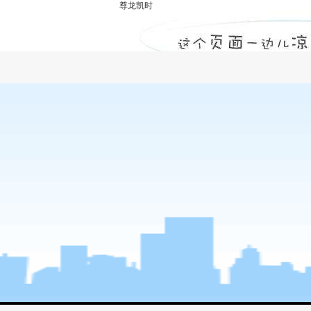
尊龙凯时
甲级监理公司浅谈墩、桩、台的质量监理-