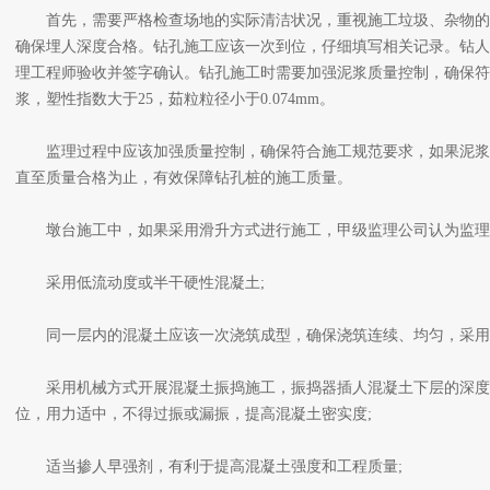
首先，需要严格检查场地的实际清洁状况，重视施工垃圾、杂物的
确保埋人深度合格。钻孔施工应该一次到位，仔细填写相关记录。钻人
理工程师验收并签字确认。钻孔施工时需要加强泥浆质量控制，确保符
浆，塑性指数大于25，茹粒粒径小于0.074mm。
监理过程中应该加强质量控制，确保符合施工规范要求，如果泥浆
直至质量合格为止，有效保障钻孔桩的施工质量。
墩台施工中，如果采用滑升方式进行施工，甲级监理公司认为监理
采用低流动度或半干硬性混凝土;
同一层内的混凝土应该一次浇筑成型，确保浇筑连续、均匀，采用分
采用机械方式开展混凝土振捣施工，振捣器插人混凝土下层的深度应
位，用力适中，不得过振或漏振，提高混凝土密实度;
适当掺人早强剂，有利于提高混凝土强度和工程质量;