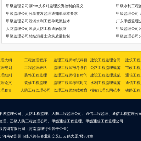
甲级监理公司谈bim技术对监理投资控制的意义
甲级水利工程
甲级监理公司分享签发监理通知单基本要求
甲级监理公司
甲级监理公司浅谈水利工程导截流技术
广东甲级监理
人防监理公司浅谈人防工程通病预防
甲级监理公司
甲级监理公司总结混凝土浇筑质量控制
甲级监理公司
监理大纲
工程监理程序
监理工程师考试科目
建设工程监理合同
建筑工程
监理规划
工程监理表格
监理工程师报考条件
公路工程监理规范
市政工程
监理细则
装饰工程监理
监理工程师报名时间
建设工程监理规范
通信工程
监理论文
装修工程监理
监理工程师考试时间
水利工程监理规范
通信工程
监理职责
人防工程监理公司
监理工程师继续教育
招标代理合同范本
铁路工程
甲级监理公司、人防工程监理、人防工程监理公司、通信工程监理、通信工程监理公
监理、乙级人防工程监理公司、甲级通信工程监理、甲级通信工程监理公司
程咨询有限公司（河南监理行业骨干企业）
：河南省郑州市经八路任寨北街交叉口云鹤大厦7楼701室