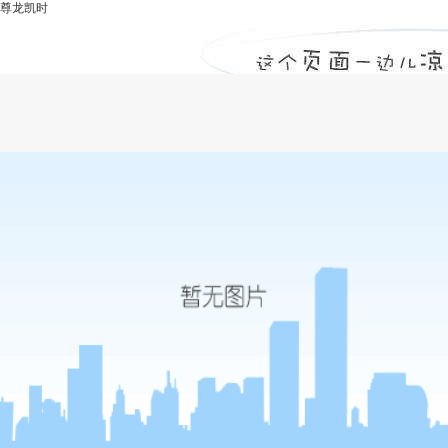
尊龙凯时
河南甲级监理公司谈投标中如何检查投标
文件(二)-尊龙凯时