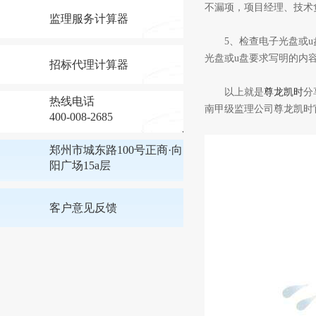
不漏项，项目经理、技术
监理服务计算器
5、检查电子光盘或u盘
光盘或u盘要求写明的内
招标代理计算器
以上就是
尊龙凯时
分
热线电话
南甲级监理公司尊龙凯时
400-008-2685
郑州市城东路100号正商·向
阳广场15a层
客户意见反馈