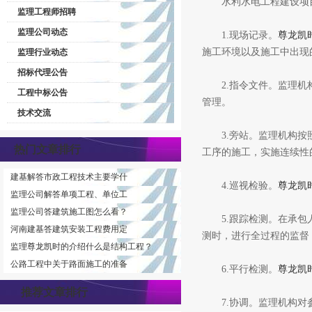
水利水电工程建设项目
监理工程师招聘
监理公司动态
1.现场记录。
尊龙凯
施工环境以及施工中出现
监理行业动态
招标代理公告
2.指令文件。监理机构
工程中标公告
管理。
技术交流
3.旁站。监理机构按照
热门文章排行
工序的施工，实施连续性
建基解答市政工程技术主要学什
4.巡视检验。
尊龙凯
监理公司解答单项工程、单位工
监理公司答建筑施工图怎么看？
5.跟踪检测。在承包人
河南建基答建筑安装工程费用定
测时，进行全过程的监督
监理尊龙凯时的介绍什么是结构工程？
公路工程中关于路面施工的准备
6.平行检测。
尊龙凯
推荐文章排行
7.协调。监理机构对参