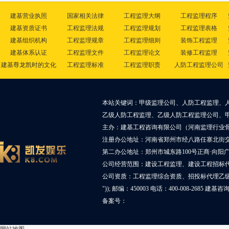
建基营业执照
国家相关法律
工程监理大纲
工程监理程序
建基资质证书
工程监理法规
工程监理规划
工程监理表格
建基组织机构
工程监理规章
工程监理细则
装饰工程监理
建基体系认证
工程监理文件
工程监理论文
装修工程监理
建基尊龙凯时的文化
工程监理标准
工程监理职责
人防工程监理公司
本站关键词：甲级监理公司、人防工程监理、
乙级人防工程监理、乙级人防工程监理公司、
主办：建基工程咨询有限公司（河南监理行业
注册办公地址：河南省郑州市经八路任寨北街交叉
第二办公地址：郑州市城东路100号正商·向阳广
公司经营范围：建设工程监理、建设工程招标
公司资质：工程监理综合资质、招投标代理乙
")); 邮编：450003 电话：400-008-2685 建基
备案号：