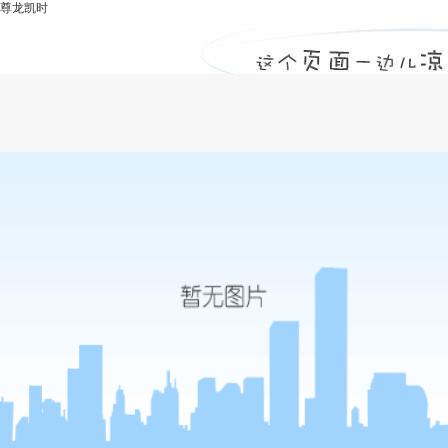
尊龙凯时
甲级监理公司答监理员的职责主要包括哪
些方面？-尊龙凯时