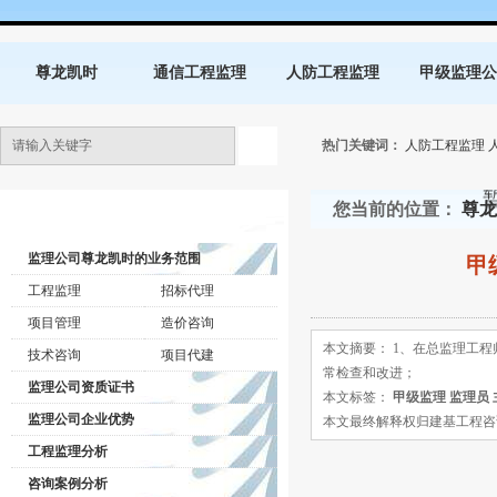
尊龙凯时
通信工程监理
人防工程监理
甲级监理公
热门关键词：
人防工程监理
您当前的位置：
尊龙
监理公司动态
监理公司尊龙凯时的业务范围
甲
工程监理
招标代理
项目管理
造价咨询
本文摘要： 1、在总监理工
技术咨询
项目代建
常检查和改进；
监理公司资质证书
本文标签：
甲级监理
监理员
监理公司企业优势
本文最终解释权归建基工程咨询有限公司所
工程监理分析
咨询案例分析