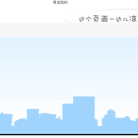
尊龙凯时
建筑工程消防验收需要申报哪些资料？-尊