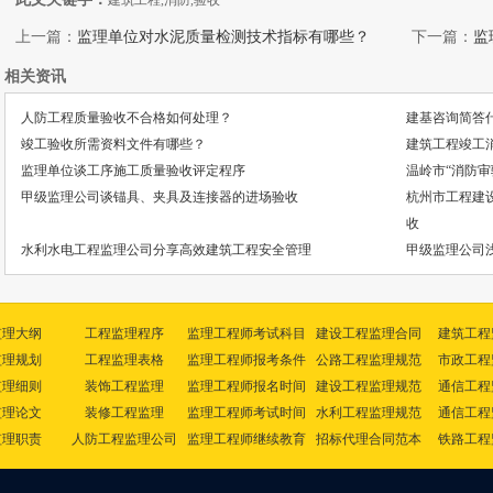
建筑工程,消防,验收
上一篇：
监理单位对水泥质量检测技术指标有哪些？
下一篇：
监
相关资讯
人防工程质量验收不合格如何处理？
建基咨询简答
竣工验收所需资料文件有哪些？
建筑工程竣工
监理单位谈工序施工质量验收评定程序
温岭市“消防
甲级监理公司谈锚具、夹具及连接器的进场验收
杭州市工程建
收
水利水电工程监理公司分享高效建筑工程安全管理
甲级监理公司
监理大纲
工程监理程序
监理工程师考试科目
建设工程监理合同
建筑工程
监理规划
工程监理表格
监理工程师报考条件
公路工程监理规范
市政工程
监理细则
装饰工程监理
监理工程师报名时间
建设工程监理规范
通信工程
监理论文
装修工程监理
监理工程师考试时间
水利工程监理规范
通信工程
监理职责
人防工程监理公司
监理工程师继续教育
招标代理合同范本
铁路工程