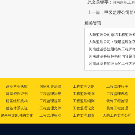
此文关键字：
河南建基,工程
上一篇：
甲级监理公司简
相关资讯
人防监理公司总结工程监理
人防监理公司：现场监理签
河南建基答注册结构工程师
河南建基答招标书的内容是
河南建基答监理员的工作内
建基营业执照
国家相关法律
工程监理大纲
工程监理程序
建基资质证书
工程监理法规
工程监理规划
工程监理表格
建基组织机构
工程监理规章
工程监理细则
装饰工程监理
建基体系认证
工程监理文件
工程监理论文
装修工程监理
建基尊龙凯时的文化
工程监理标准
工程监理职责
人防工程监理公司