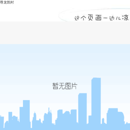
尊龙凯时
河南建基简答工程定额的分类包括哪些方
面？-尊龙凯时