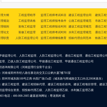
监理大纲
工程监理程序
监理工程师考试科目
建设工程监理合同
建筑工程
监理规划
工程监理表格
监理工程师报考条件
公路工程监理规范
市政工程
监理细则
装饰工程监理
监理工程师报名时间
建设工程监理规范
通信工程
监理论文
装修工程监理
监理工程师考试时间
水利工程监理规范
通信工程
监理职责
人防工程监理公司
监理工程师继续教育
招标代理合同范本
铁路工程
甲级监理公司、人防工程监理、人防工程监理公司、通信工程监理、通信工程监理公
监理、乙级人防工程监理公司、甲级通信工程监理、甲级通信工程监理公司
程咨询有限公司（河南监理行业骨干企业）
：河南省郑州市经八路任寨北街交叉口云鹤大厦7楼701室
郑州市城东路100号正商·向阳广场15a层（城东路与商城路交叉口向北200米路东）
：建设工程监理、建设工程招标代理、建设工程造价咨询、建设工程项目管理、建设
程监理综合资质、招投标代理乙级、人防工程监理乙级、水利施工监理乙级
0003 电话：400-008-2685 建基咨询网址：
尊龙凯时
或