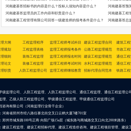
河南建基答招标书的内容是什么？投标人须知内容是什么？
河南建基答预
河南建基答监理员的工作内容和职责是什么？
河南建基工程
河南建基工程管理有限公司回答一级建造师的报考条件是什么？
河南建基答总
监理大纲
工程监理程序
监理工程师考试科目
建设工程监理合同
建筑工程
监理规划
工程监理表格
监理工程师报考条件
公路工程监理规范
市政工程
监理细则
装饰工程监理
监理工程师报名时间
建设工程监理规范
通信工程
监理论文
装修工程监理
监理工程师考试时间
水利工程监理规范
通信工程
监理职责
人防工程监理公司
监理工程师继续教育
招标代理合同范本
铁路工程
甲级监理公司、人防工程监理、人防工程监理公司、通信工程监理、通信工程监理公
监理、乙级人防工程监理公司、甲级通信工程监理、甲级通信工程监理公司
程咨询有限公司（河南监理行业骨干企业）
：河南省郑州市经八路任寨北街交叉口云鹤大厦7楼701室
郑州市城东路100号正商·向阳广场15a层（城东路与商城路交叉口向北200米路东）
：建设工程监理、建设工程招标代理、建设工程造价咨询、建设工程项目管理、建设