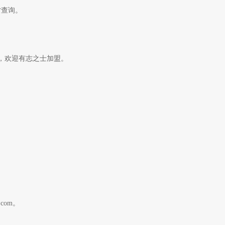
时
查询。
2，欢迎有志之士加盟。
.com
。