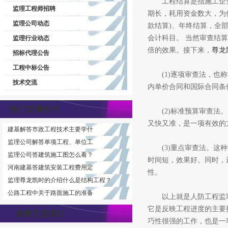
工程结算是指施工企业按
监理工程师招聘
期长，耗用资金数大，为
监理公司动态
款结算)、年终结算，全
会计科目。 当然审查结
监理行业动态
倍的效果。接下来，
尊龙
招标代理公告
工程中标公告
(1)逐项审查法，也称
技术交流
内单价合同和国际合同条
热门文章排行
(2)标准预算审查法。
又快又准，是一项有效的
建基解答市政工程技术主要学什
监理公司解答单项工程、单位工
(3)重点审查法。这种
监理公司答建筑施工图怎么看？
时间短，效果好。同时，
河南建基答建筑安装工程费用定
性。
监理尊龙凯时的介绍什么是结构工程？
公路工程中关于路面施工的准备
以上就是人防工程监理
它是反映工程进度的主要
推荐文章排行
巧性很强的工作，也是一