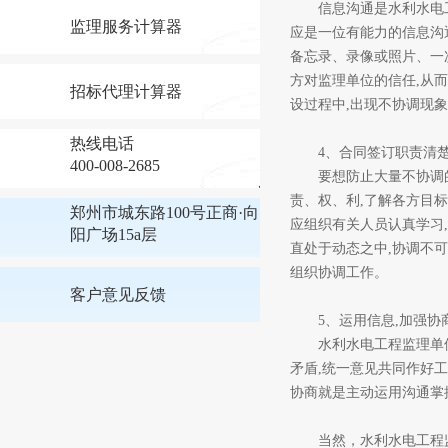
信息沟通是水利水电工
监理服务计算器
应是一位有能力的信息沟
备忘录、录像或照片、一
方对监理单位的信任,从
招标代理计算器
设过程中,出现不协调现
热线电话
4、合同签订职责清楚
400-008-2685
要想防止大量不协调的出
责、权、利,了解各方目
郑州市城东路100号正商·向
应组织有关人员认真学习
阳广场15a层
直处于动态之中,协调不
组织协调工作。
客户意见反馈
5、运用信息,加强协
水利水电工程监理单位掌
矛盾,统一意见共同作好
协商就是主动运用沟通掌
当然，水利水电工程监