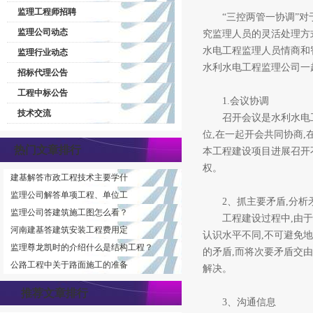
监理工程师招聘
“三控两管一协调”对于
监理公司动态
究监理人员的灵活处理方
水电工程监理人员情商和
监理行业动态
水利水电工程监理公司一
招标代理公告
工程中标公告
1.会议协调
技术交流
召开会议是水利水电工
位,在一起开会共同协商
热门文章排行
本工程建设项目进展召开
权。
建基解答市政工程技术主要学什
监理公司解答单项工程、单位工
2、抓主要矛盾,分析矛
监理公司答建筑施工图怎么看？
工程建设过程中,由于
河南建基答建筑安装工程费用定
认识水平不同,不可避免地
监理尊龙凯时的介绍什么是结构工程？
的矛盾,而将次要矛盾交
公路工程中关于路面施工的准备
解决。
推荐文章排行
3、沟通信息