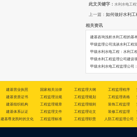
此文关键字：
水利水电工程
上一篇：
如何做好水利工
相关资讯
建基咨询浅析水利工程的基
甲级监理公司浅谈水利工程
甲级水利水电工程：水利工
甲级水利工程监理公司建设
甲级水利水电工程监理公司
建基营业执照
国家相关法律
工程监理大纲
工程监理程序
建基资质证书
工程监理法规
工程监理规划
工程监理表格
建基组织机构
工程监理规章
工程监理细则
装饰工程监理
建基体系认证
工程监理文件
工程监理论文
装修工程监理
建基尊龙凯时的文化
工程监理标准
工程监理职责
人防工程监理公司