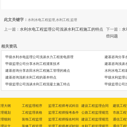
此文关键字：
水利水电工程监理,水利工程,监理
上一篇：
水利水电工程监理公司浅谈水利工程施工的特点
下一篇：
水
些问题
相关资讯
甲级水利水电监理公司浅谈水力工程发电原理
建基咨询分享
甲级监理公司分享水利工程灌浆技术
建基咨询浅谈
建基咨询分享农田水利工程施工管理的难点
水利水电工程
建基咨询浅析水利工程的基本特点
甲级水利监理
甲级监理公司浅谈水利工程混凝土施工特点
甲级监理公司
监理大纲
工程监理程序
监理工程师考试科目
建设工程监理合同
建筑工程
监理规划
工程监理表格
监理工程师报考条件
公路工程监理规范
市政工程
监理细则
装饰工程监理
监理工程师报名时间
建设工程监理规范
通信工程
监理论文
装修工程监理
监理工程师考试时间
水利工程监理规范
通信工程