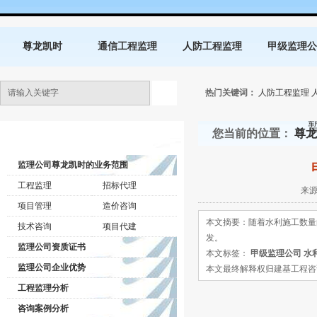
尊龙凯时
通信工程监理
人防工程监理
甲级监理公
热门关键词：
人防工程监理
您当前的位置：
尊龙
监理公司动态
监理公司尊龙凯时的业务范围
工程监理
招标代理
来源
项目管理
造价咨询
本文摘要：随着水利施工数量
技术咨询
项目代建
发。
监理公司资质证书
本文标签：
甲级监理公司
水
监理公司企业优势
本文最终解释权归建基工程咨询有限公司所
工程监理分析
咨询案例分析