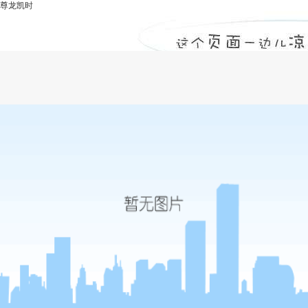
尊龙凯时
甲级监理公司：水利工程监理工作的强化
措施-尊龙凯时