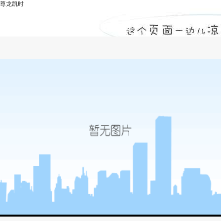
尊龙凯时
水利水电工程造价控制建议-尊龙凯时