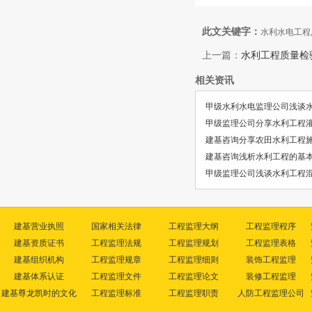
此文关键字：
水利水电工程
上一篇：
水利工程质量检
相关资讯
甲级水利水电监理公司浅谈
甲级监理公司分享水利工程
建基咨询分享农田水利工程
建基咨询浅析水利工程的基
甲级监理公司浅谈水利工程
建基营业执照
国家相关法律
工程监理大纲
工程监理程序
建基资质证书
工程监理法规
工程监理规划
工程监理表格
建基组织机构
工程监理规章
工程监理细则
装饰工程监理
建基体系认证
工程监理文件
工程监理论文
装修工程监理
建基尊龙凯时的文化
工程监理标准
工程监理职责
人防工程监理公司