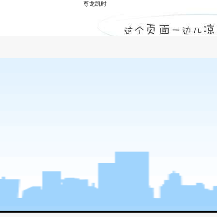
尊龙凯时
焦作市优质结构工程证书-尊龙凯时