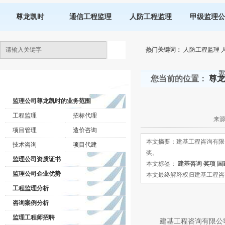
尊龙凯时
通信工程监理
人防工程监理
甲级监理公
热门关键词：
人防工程监理
您当前的位置：
尊龙
监理公司动态
监理公司尊龙凯时的业务范围
工程监理
招标代理
来源
项目管理
造价咨询
本文摘要：建基工程咨询有限公
技术咨询
项目代建
奖。
监理公司资质证书
本文标签：
建基咨询
奖项
国
监理公司企业优势
本文最终解释权归建基工程咨询有限公司所
工程监理分析
咨询案例分析
监理工程师招聘
建基工程咨询有限公