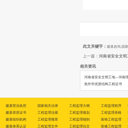
此文关键字：
建基咨询,国
上一篇：
河南省安全文明
相关资讯
河南省安全文明工地—河南
焦作市优质结构工程证书
建基营业执照
国家相关法律
工程监理大纲
工程监理程序
建基资质证书
工程监理法规
工程监理规划
工程监理表格
建基组织机构
工程监理规章
工程监理细则
装饰工程监理
建基体系认证
工程监理文件
工程监理论文
装修工程监理