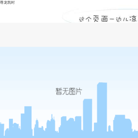
尊龙凯时
遇良机河南建基底蕴迸发 工程管理再显雄
风-尊龙凯时